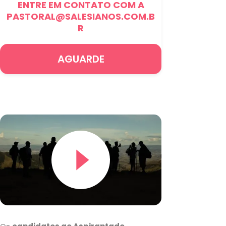
ENTRE EM CONTATO COM A
PASTORAL@SALESIANOS.COM.B
R
AGUARDE